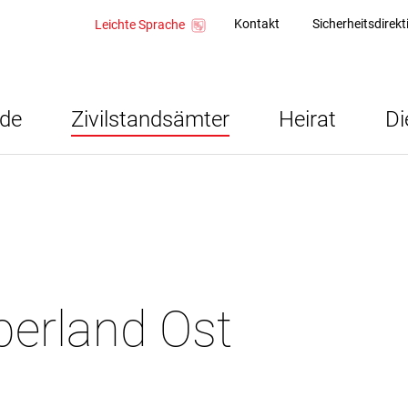
Kontakt
Sicherheitsdirek
Leichte Sprache
rde
Zivilstandsämter
Heirat
Di
berland Ost