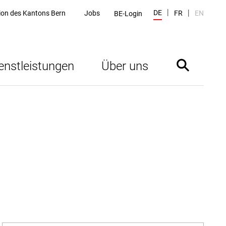
DE
tion des Kantons Bern
Jobs
FR
EN
BE-Login
enstleistungen
Über uns
Suche ein- 