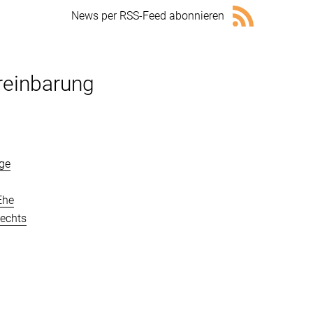
News per RSS-Feed abonnieren
reinbarung
rge
Ehe
lechts