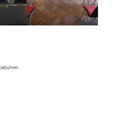
Grunder)
Trauungslokal (Foto: M. Grunder)
 Gebühren: