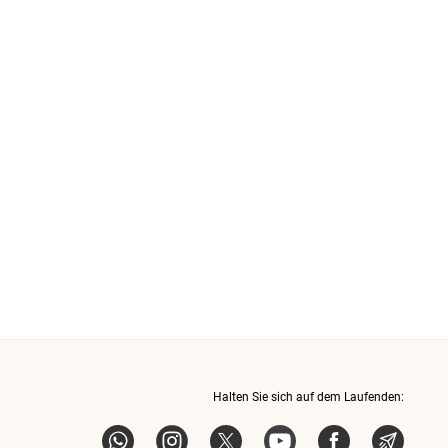
Halten Sie sich auf dem Laufenden:
Whatsapp
Instagram
X
YouTube
Facebook
News-